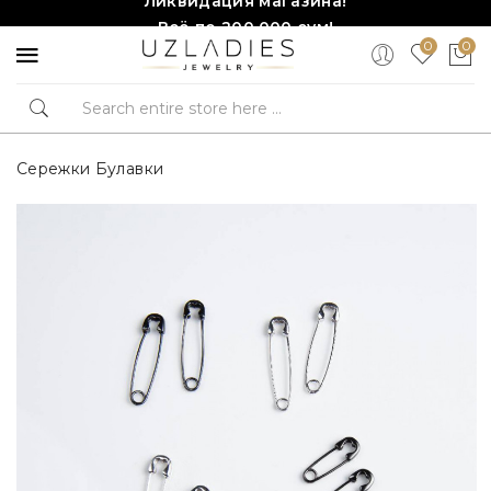
Всё по 200,000 сум!
0
0
Торопитесь, количество ограничено!❤️!
Сережки Булавки