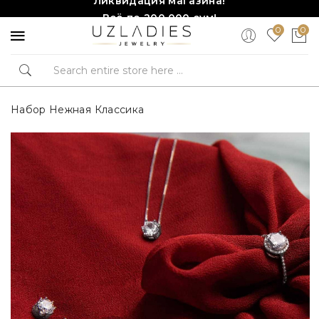
Всё по 200,000 сум!
0
0
Торопитесь, количество ограничено!❤️!
Набор Нежная Классика