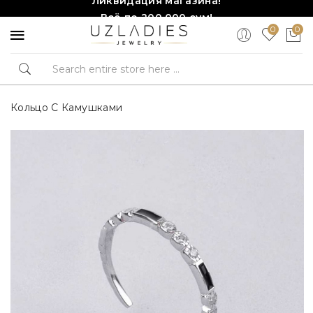
Всё по 200,000 сум!
0
0
Торопитесь, количество ограничено!❤️!
Кольцо С Камушками