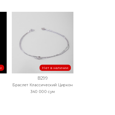
и
Нет в наличии
Нет
B299
S430
Браслет Классический Циркон
Серьги Пере
340 000 сум
290 000 