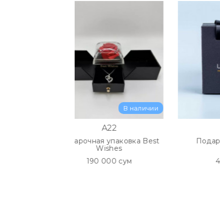
В наличии
В на
A22
P002
Подарочная упаковка Best
Подарочная упако
Wishes
Premium
190 000 сум
40 000 сум