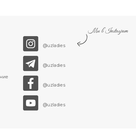
Мы в Instagram
@uzladies
@uzladies
ение
@uzladies
@uzladies