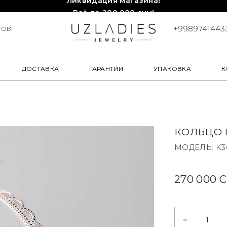
Всё по 200,000 сум!
Торопитесь, количество ограничено!❤️!
+9989741443
ОВ!
ДОСТАВКА
ГАРАНТИИ
УПАКОВКА
К
КОЛЬЦО 
МОДЕЛЬ: K3
270 000 
-