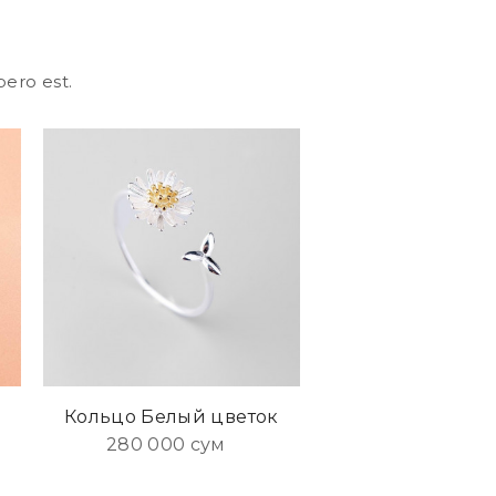
bero est.
Кольцо Белый цветок
Каффы Пруж
280 000 сум
190 000 су