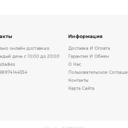
акты
Информация
лько онлайн доставка☺️
Доставка И Оплата
ждый день с 10:00 до 20:00
Гарантии И Обмен
zladies
О Нас
98974144334
Пользовательское Соглаш
Контакты
Карта Сайта