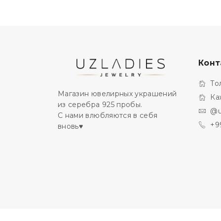
Конт
То
Магазин ювелирных украшений
Ка
из серебра 925 пробы.
@u
С нами влюбляются в себя
+9
вновь♥️