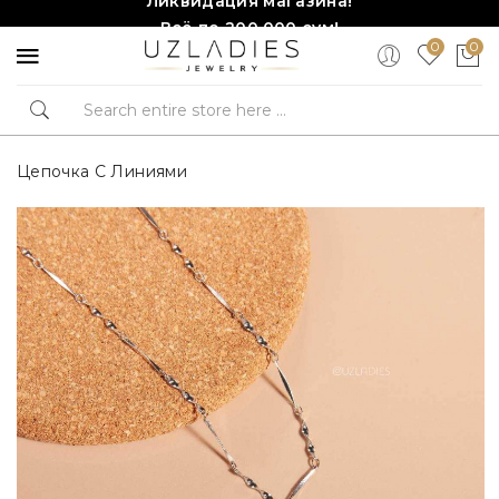
Всё по 200,000 сум!
0
0
Торопитесь, количество ограничено!❤️!
Цепочка С Линиями