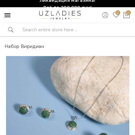
Всё по 200,000 сум!
0
0
Торопитесь, количество ограничено!❤️!
Набор Виридиан