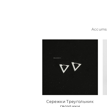
Accumsan
Сережки Треугольник
гвоздики