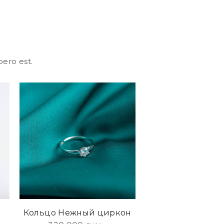
bero est.
Кольцо Нежный циркон
Кольцо Три 