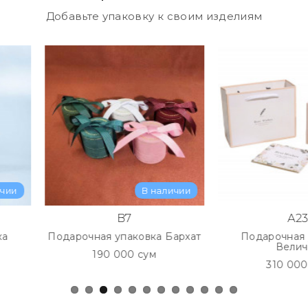
Добавьте упаковку к своим изделиям
Самовывоз:
1. Корзинка Ту
2. Метро Чилан
с 10:00 до 20:
В наличии
В нал
B7
A23
Подарочная упаковка Бархат
Подарочная упаков
Величие
190 000 сум
310 000 сум