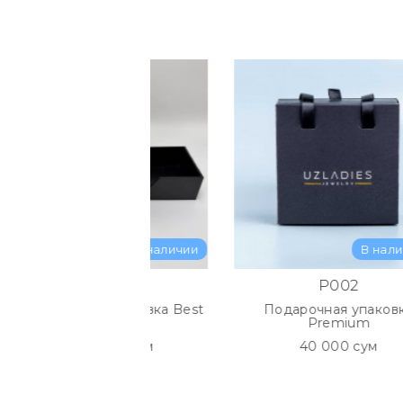
В наличии
В наличии
A22
P002
арочная упаковка Best
Подарочная упаковка
Wishes
Premium
190 000 сум
40 000 сум