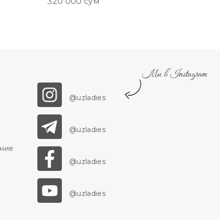
320 000 сум
350 000 су
Мы в Instagram
@uzladies
@uzladies
ение
@uzladies
@uzladies