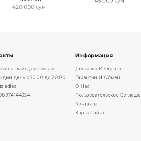
145 000 сум
420 000 сум
акты
Информация
лько онлайн доставка☺️
Доставка И Оплата
ждый день с 10:00 до 20:00
Гарантии И Обмен
zladies
О Нас
98974144334
Пользовательское Соглаш
Контакты
Карта Сайта