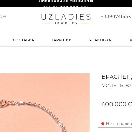
Всё по 200,000 сум!
Торопитесь, количество ограничено!❤️!
+9989741443
ОВ!
ДОСТАВКА
ГАРАНТИИ
УПАКОВКА
К
БРАСЛЕТ
МОДЕЛЬ: B2
400 000 
Нет в нали
Корзинка Ту