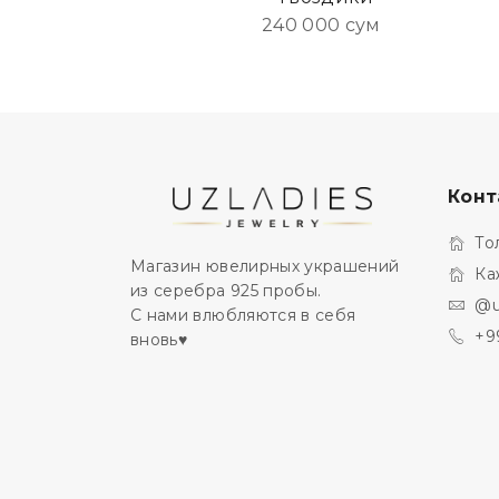
240 000 сум
Конт
То
Магазин ювелирных украшений
Ка
из серебра 925 пробы.
@u
С нами влюбляются в себя
+9
вновь♥️