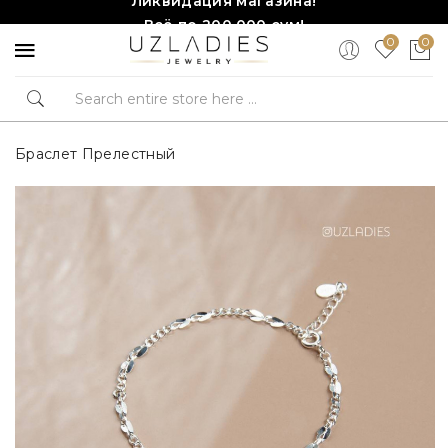
Всё по 200,000 сум!
0
0
Торопитесь, количество ограничено!❤️!
Браслет Прелестный