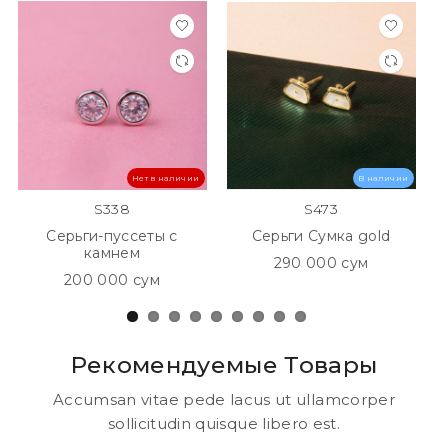
Нет в наличии
В наличии
S338
S473
Серьги-пуссеты с
Серьги Сумка gold
камнем
290 000 сум
200 000 сум
Рекомендуемые Товары
Accumsan vitae pede lacus ut ullamcorper
sollicitudin quisque libero est.