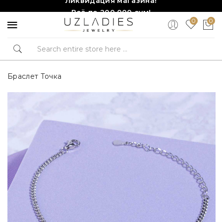
Всё по 200,000 сум!
0
0
Торопитесь, количество ограничено!❤️!
Браслет Точка