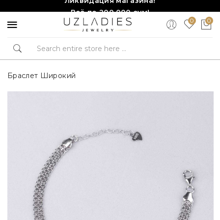
Всё по 200,000 сум!
0
0
Торопитесь, количество ограничено!❤️!
Браслет Широкий