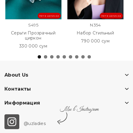
Нет в наличии
Нет в наличии
S495
N354
Серьги Прозрачный
Набор Стильный
циркон
790 000 сум
330 000 сум
About Us
Контакты
Информация
Мы в Instagram
@uzladies