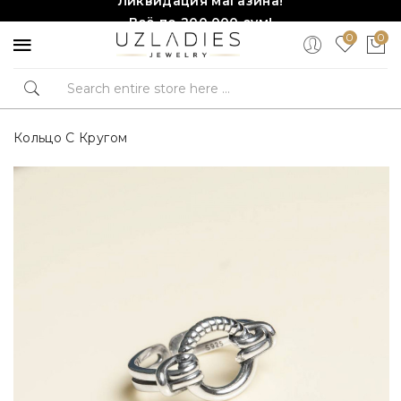
Всё по 200,000 сум!
0
0
Торопитесь, количество ограничено!❤️!
Кольцо С Кругом