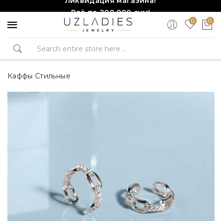
Всё по 200,000 сум!
0
0
Торопитесь, количество ограничено!❤️!
Каффы Стильные