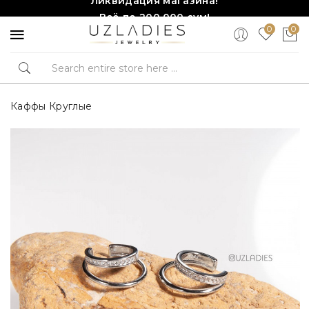
Всё по 200,000 сум!
0
0
Торопитесь, количество ограничено!❤️!
Каффы Круглые