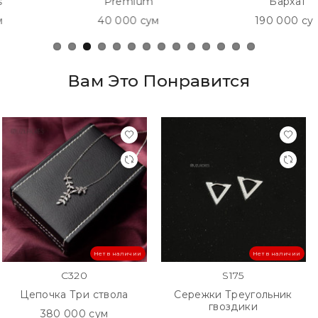
Premium
Бархат
40 000 сум
190 000 сум
Вам Это Понравится
Нет в наличии
Нет в наличии
C320
S175
Цепочка Три ствола
Сережки Треугольник
гвоздики
380 000 сум