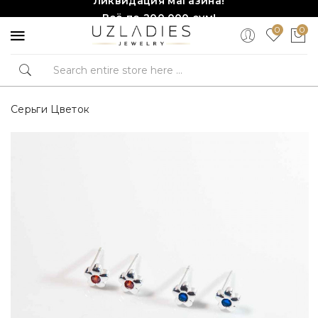
Всё по 200,000 сум!
0
0
Торопитесь, количество ограничено!❤️!
Серьги Цветок