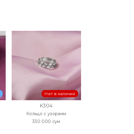
Нет в наличии
В
K304
CB539
Кольцо с узорами
Подвеска Крупное
330 000 сум
130 000 су