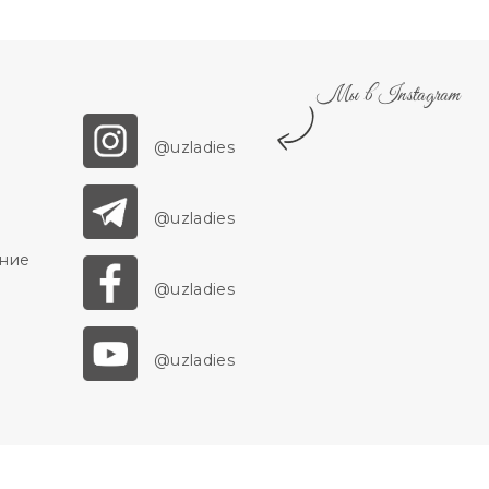
Мы в Instagram
@uzladies
@uzladies
ение
@uzladies
@uzladies