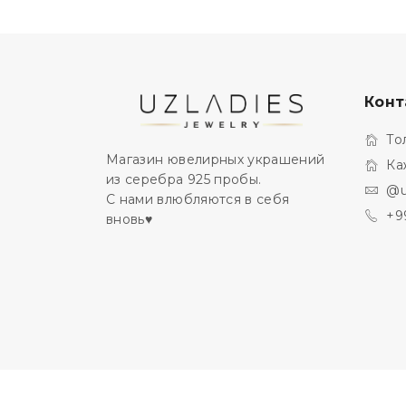
Конт
То
Магазин ювелирных украшений
Ка
из серебра 925 пробы.
@u
С нами влюбляются в себя
+9
вновь♥️