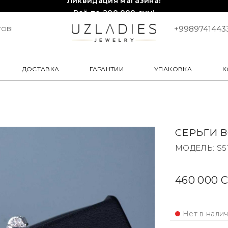
Всё по 200,000 сум!
Торопитесь, количество ограничено!❤️!
+9989741443
ОВ!
ДОСТАВКА
ГАРАНТИИ
УПАКОВКА
К
СЕРЬГИ 
МОДЕЛЬ: S5
460 000 
Нет в нали
Корзинка Ту