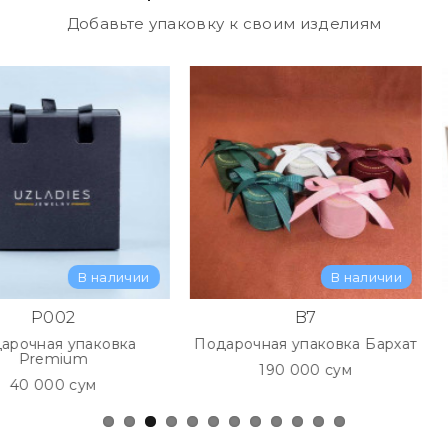
Добавьте упаковку к своим изделиям
Самовывоз:
1. Корзинка Ту
2. Метро Чилан
с 10:00 до 20:
 наличии
В наличии
B7
аковка
Подарочная упаковка Бархат
Подароч
В
190 000 сум
м
310