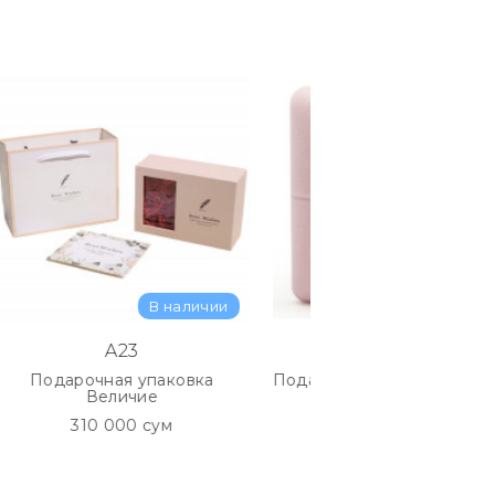
ркменская.
зар, напротив Texnomart.
00
В наличии
В наличии
A23
TM2
ная упаковка
Подарочная упаковка Восторг
еличие
180 000 сум
 000 сум