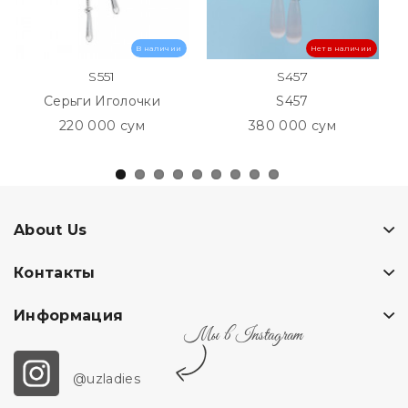
В наличии
Нет в наличии
S551
S457
Серьги Иголочки
S457
220 000 сум
380 000 сум
About Us
Контакты
Информация
Мы в Instagram
@uzladies