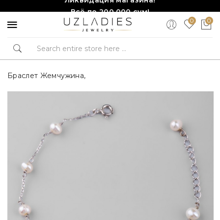
Всё по 200,000 сум!
0
0
Торопитесь, количество ограничено!❤️!
Браслет Жемчужина,