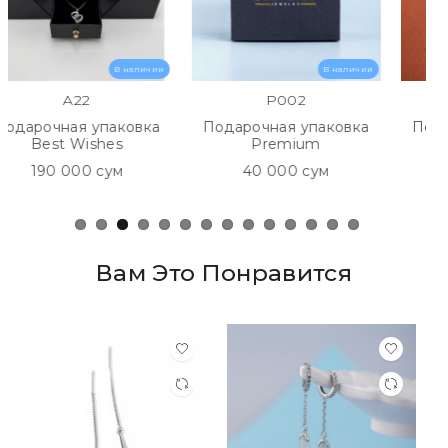
Самовывоз:
1. Корзинка Туркменская.
В наличии
В наличии
2. Метро Чиланзар, напротив Texnomart.
A22
P002
с 10:00 до 20:00
рочная упаковка
Подарочная упаковка
Подарочн
Best Wishes
Premium
Б
190 000 сум
40 000 сум
190 
Вам Это Понравится