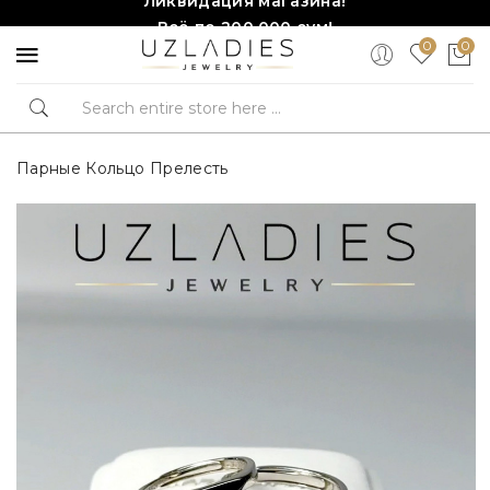
Всё по 200,000 сум!
0
0
Торопитесь, количество ограничено!❤️!
Парные Кольцо Прелесть