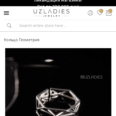
Всё по 200,000 сум!
0
0
Торопитесь, количество ограничено!❤️!
Кольцо Геометрия