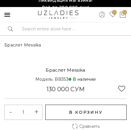
Всё по 200,000 сум!
0
0
Торопитесь, количество ограничено!❤️!
Браслет Messika
Браслет Messika
Модель: BB353
В наличии
130 000 СУМ
-
+
В КОРЗИНУ
Сравнить