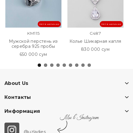
Нет в наличии
Нет в наличии
KM115
C487
Мужской перстень из
Колье Шикарная капля
серебра 925 пробы
830 000 сум
650 000 сум
About Us
Контакты
Информация
Мы в Instagram
@uzladies