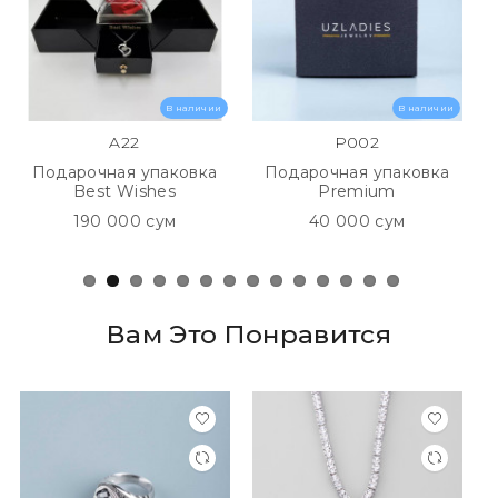
посылки.
Самовывоз:
1. Корзинка Туркменская.
В наличии
В наличии
2. Метро Чиланзар, напротив Texnomart.
A22
P002
с 10:00 до 20:00
Подарочная упаковка
Подарочная упаковка
Best Wishes
Premium
190 000 сум
40 000 сум
Вам Это Понравится